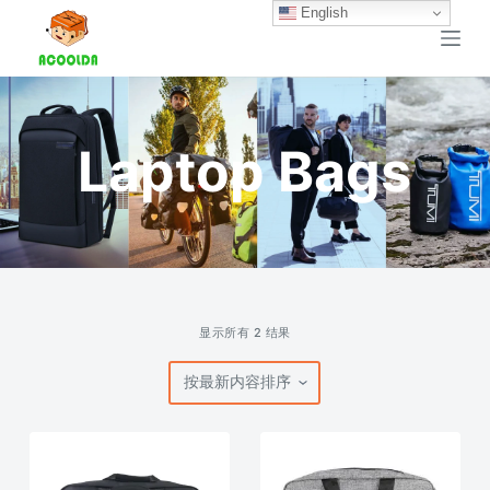
English
跳
过
内
容
Laptop Bags
按
显示所有 2 结果
最
新
内
容
排
序