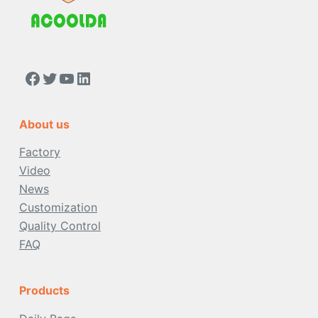
https://www.facebook.com/people/Acoolda-FOOD-Delivery-BAG/100068808668975/
Twitter
YouTube
LinkedIn
About us
Factory
Video
News
Customization
Quality Control
FAQ
Products